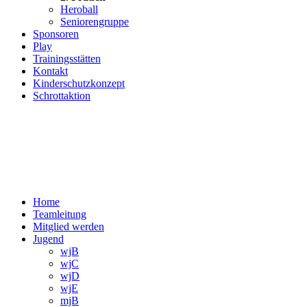
Heroball
Seniorengruppe
Sponsoren
Play
Trainingsstätten
Kontakt
Kinderschutzkonzept
Schrottaktion
Home
Teamleitung
Mitglied werden
Jugend
wjB
wjC
wjD
wjE
mjB