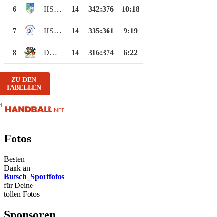
6
HSG Büchen/Siebeneichen
14
342
:
376
10:18
7
HSG Beste Trave
14
335
:
361
9:19
8
DHG Sandesneben
14
316
:
374
6:22
ZU DEN
TABELLEN
d
Fotos
Besten
Dank an
Butsch_Sportfotos
für Deine
tollen Fotos
Sponsoren