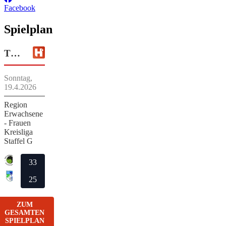
Facebook
Spielplan
TSV Schwarzenbek 2
Sonntag,
19.4.2026
Region
Erwachsene
- Frauen
Kreisliga
Staffel G
TSV Schwarzenbek 2
33
HSG Büchen/Siebeneichen
25
ZUM
GESAMTEN
SPIELPLAN