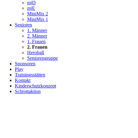
mjD
mjE
MiniMix 2
MiniMix 1
Senioren
1. Männer
2. Männer
1. Frauen
2. Frauen
Heroball
Seniorengruppe
Sponsoren
Play
Trainingsstätten
Kontakt
Kinderschutzkonzept
Schrottaktion