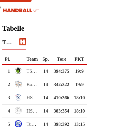
d
Tabelle
TSV Schwarzenbek 2
Pl.
Team
Sp.
Tore
PKT
1
TSV Schwarzenbek 2
14
394
:
375
19:9
2
Boizenburger HV
14
342
:
322
19:9
3
HSG Beste Trave 2
14
410
:
366
18:10
4
HSG Kalkberg 06 2
14
383
:
354
18:10
5
TuS Aumühle-Wohltorf 2
14
398
:
392
13:15