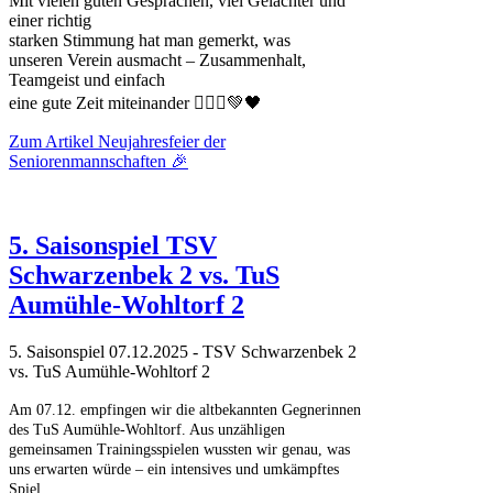
Mit vielen guten Gesprächen, viel Gelächter und
einer richtig
starken Stimmung hat man gemerkt, was
unseren Verein ausmacht – Zusammenhalt,
Teamgeist und einfach
eine gute Zeit miteinander 🤾🏻‍♀️💚🖤
Zum Artikel
Neujahresfeier der
Seniorenmannschaften 🎉
5. Saisonspiel TSV
Schwarzenbek 2 vs. TuS
Aumühle-Wohltorf 2
5. Saisonspiel 07.12.2025 - TSV Schwarzenbek 2
vs. TuS Aumühle-Wohltorf 2
Am 07.12. empfingen wir die altbekannten Gegnerinnen
des TuS Aumühle-Wohltorf. Aus unzähligen
gemeinsamen Trainingsspielen wussten wir genau, was
uns erwarten würde – ein intensives und umkämpftes
Spiel.