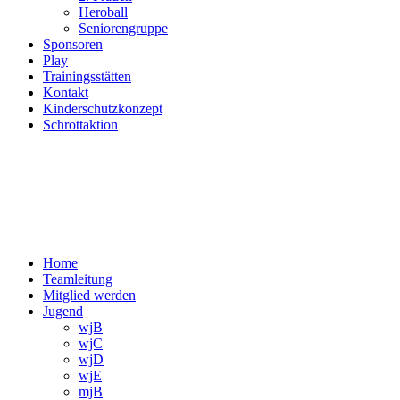
Heroball
Seniorengruppe
Sponsoren
Play
Trainingsstätten
Kontakt
Kinderschutzkonzept
Schrottaktion
Home
Teamleitung
Mitglied werden
Jugend
wjB
wjC
wjD
wjE
mjB