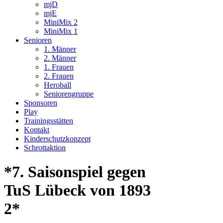
mjD
mjE
MiniMix 2
MiniMix 1
Senioren
1. Männer
2. Männer
1. Frauen
2. Frauen
Heroball
Seniorengruppe
Sponsoren
Play
Trainingsstätten
Kontakt
Kinderschutzkonzept
Schrottaktion
*7. Saisonspiel gegen
TuS Lübeck von 1893
2*