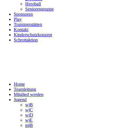
Heroball
Seniorengruppe
Sponsoren
Play
Trainingsstätten
Kontakt
Kinderschutzkonzept
Schrottaktion
Home
Teamleitung
Mitglied werden
Jugend
wjB
wjC
wjD
wjE
mjB