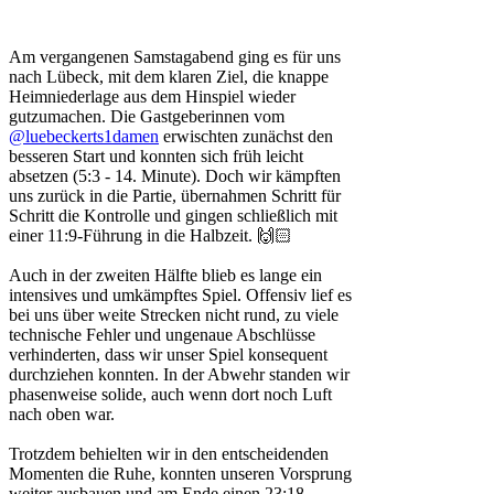
Am vergangenen Samstagabend ging es für uns
nach Lübeck, mit dem klaren Ziel, die knappe
Heimniederlage aus dem Hinspiel wieder
gutzumachen. Die Gastgeberinnen vom
@luebeckerts1damen
erwischten zunächst den
besseren Start und konnten sich früh leicht
absetzen (5:3 - 14. Minute). Doch wir kämpften
uns zurück in die Partie, übernahmen Schritt für
Schritt die Kontrolle und gingen schließlich mit
einer 11:9-Führung in die Halbzeit. 🙌🏻
Auch in der zweiten Hälfte blieb es lange ein
intensives und umkämpftes Spiel. Offensiv lief es
bei uns über weite Strecken nicht rund, zu viele
technische Fehler und ungenaue Abschlüsse
verhinderten, dass wir unser Spiel konsequent
durchziehen konnten. In der Abwehr standen wir
phasenweise solide, auch wenn dort noch Luft
nach oben war.
Trotzdem behielten wir in den entscheidenden
Momenten die Ruhe, konnten unseren Vorsprung
weiter ausbauen und am Ende einen 23:18-