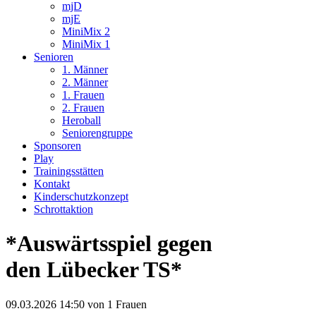
mjD
mjE
MiniMix 2
MiniMix 1
Senioren
1. Männer
2. Männer
1. Frauen
2. Frauen
Heroball
Seniorengruppe
Sponsoren
Play
Trainingsstätten
Kontakt
Kinderschutzkonzept
Schrottaktion
*Auswärtsspiel gegen
den Lübecker TS*
09.03.2026 14:50
von 1 Frauen