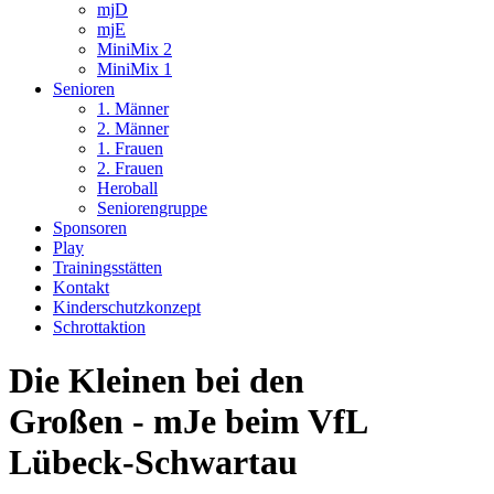
mjD
mjE
MiniMix 2
MiniMix 1
Senioren
1. Männer
2. Männer
1. Frauen
2. Frauen
Heroball
Seniorengruppe
Sponsoren
Play
Trainingsstätten
Kontakt
Kinderschutzkonzept
Schrottaktion
Die Kleinen bei den
Großen - mJe beim VfL
Lübeck-Schwartau