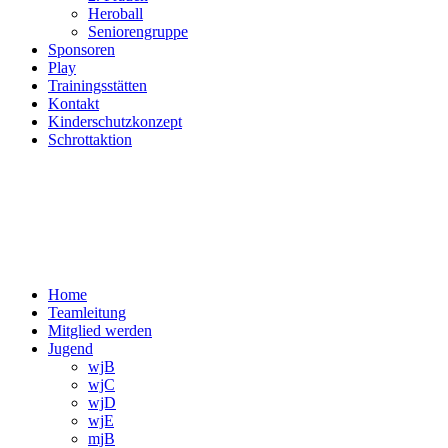
Heroball
Seniorengruppe
Sponsoren
Play
Trainingsstätten
Kontakt
Kinderschutzkonzept
Schrottaktion
Home
Teamleitung
Mitglied werden
Jugend
wjB
wjC
wjD
wjE
mjB