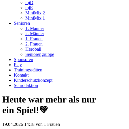
mjD
mjE
MiniMix 2
MiniMix 1
Senioren
1. Männer
2. Männer
1. Frauen
2. Frauen
Heroball
Seniorengruppe
Sponsoren
Play
Trainingsstätten
Kontakt
Kinderschutzkonzept
Schrottaktion
Heute war mehr als nur
ein Spiel!💚
19.04.2026 14:18
von 1 Frauen