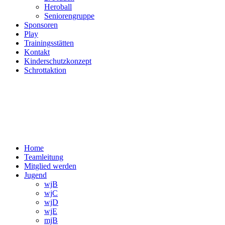
Heroball
Seniorengruppe
Sponsoren
Play
Trainingsstätten
Kontakt
Kinderschutzkonzept
Schrottaktion
Home
Teamleitung
Mitglied werden
Jugend
wjB
wjC
wjD
wjE
mjB